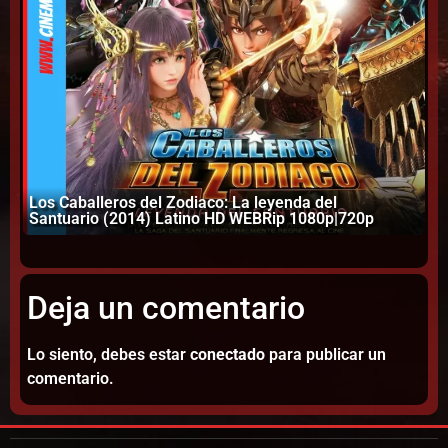
Los Caballeros del Zodiaco: La leyenda del
An
Santuario (2014) Latino HD WEBRip 1080p|720p
W
Deja un comentario
Lo siento, debes estar
conectado
para publicar un
comentario.