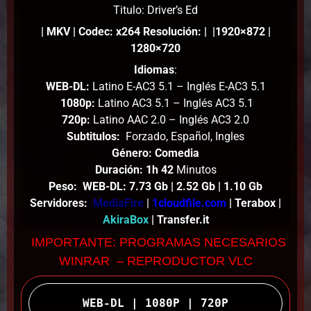
Titulo: Driver’s Ed
| MKV | Codec: x264 Resolución: | |1920×872 |
1280×720
Idiomas
:
WEB-DL:
Latino E-AC3 5.1 – Inglés E-AC3 5.1
1080p:
Latino AC3 5.1 – Inglés AC3 5.1
720p:
Latino AAC 2.0 – I
nglés
AC3 2.0
Subtitulos:
Forzado, Español, Ingles
Género: Comedia
Duración: 1h 42
Minutos
Peso
: WEB-DL
: 7.73 Gb | 2.52 Gb | 1.10 G
b
Servidores:
MediaFire
|
1
c
loudfile.com
| Terabox |
AkiraBox
| Transfer.it
IMPORTANTE: PROGRAMAS NECESARIOS
WINRAR – REPRODUCTOR VLC
WEB-DL | 1080P | 720P