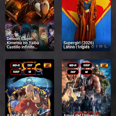
Demon Slayer:
Kimetsu no Yaiba
Supergirl (2026)
Castillo infinito
Latino | Inglés
(2025) Latino |
Japonés
Avatar: Aang, El
Amos del Universo