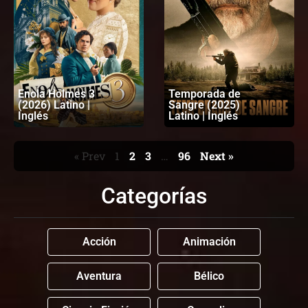
Enola Holmes 3
Temporada de
(2026) Latino |
Sangre (2025)
Inglés
Latino | Inglés
« Prev
1
2
3
…
96
Next »
Categorías
Acción
Animación
Aventura
Bélico