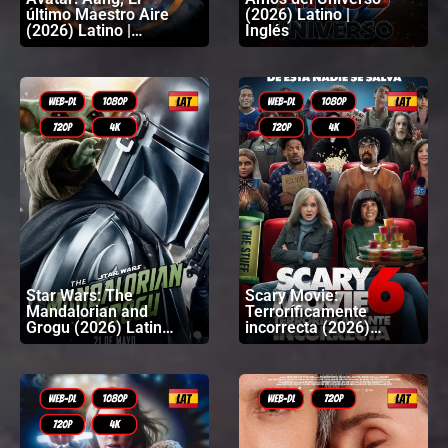
último Maestro Aire
(2026) Latino |
(2026) Latino |
Inglés
Inglés
Star Wars: The
Scary Movie:
Mandalorian and
Terroríficamente
Grogu (2026) Latino
incorrecta (2026)
| Inglés
Latino | Inglés