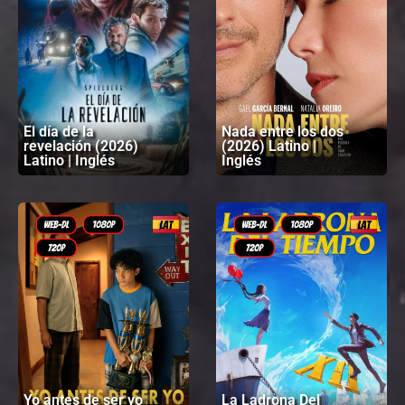
El día de la
Nada entre los dos
revelación (2026)
(2026) Latino |
Latino | Inglés
Inglés
Yo antes de ser yo
La Ladrona Del