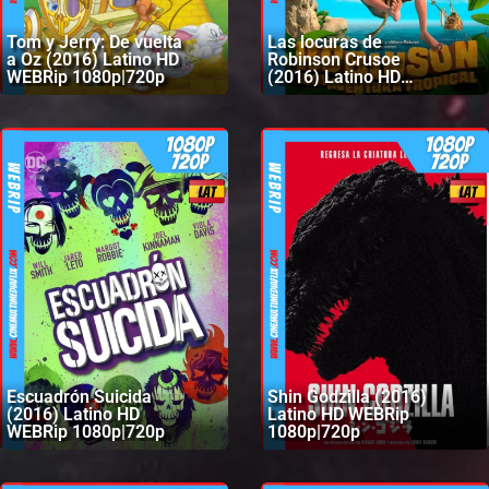
Tom y Jerry: De vuelta
Las locuras de
a Oz (2016) Latino HD
Robinson Crusoe
WEBRip 1080p|720p
(2016) Latino HD
WEBRip 1080p|720p
Escuadrón Suicida
Shin Godzilla (2016)
(2016) Latino HD
Latino HD WEBRip
WEBRip 1080p|720p
1080p|720p