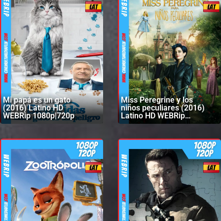
Mi papá es un gato
Miss Peregrine y los
(2016) Latino HD
niños peculiares (2016)
WEBRip 1080p|720p
Latino HD WEBRip
1080p|720p