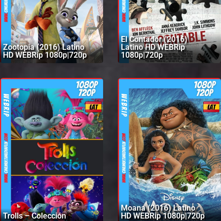
El Contador (2016)
Zootopia (2016) Latino
Latino HD WEBRip
HD WEBRip 1080p|720p
1080p|720p
Moana (2016) Latino
Trolls – Colección
HD WEBRip 1080p|720p