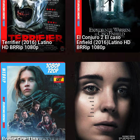
El Conjuro 2 El caso
Terrifier (2016) Latino
Enfield (2016)Latino HD
HD BRRip 1080p
BRRip 1080p
Rogue One: Una