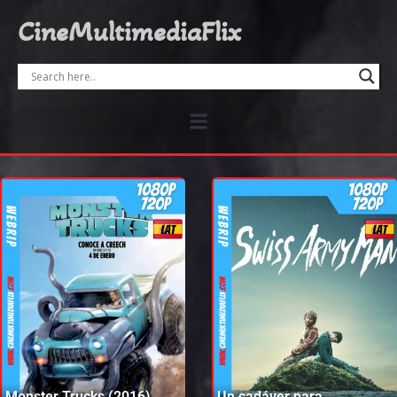
CineMultimediaFlix
Monster Trucks (2016)
Un cadáver para