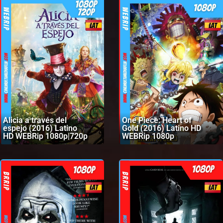
Alicia a través del
One Piece: Heart of
espejo (2016) Latino
Gold (2016) Latino HD
HD WEBRip 1080p|720p
WEBRip 1080p