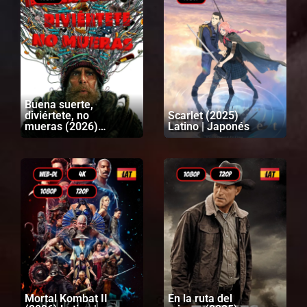
Buena suerte,
diviértete, no
Scarlet (2025)
mueras (2026)
Latino | Japonés
Latino | Inglés
Mortal Kombat II
En la ruta del