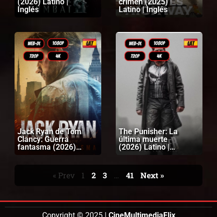
(2026) Latino |
crimen (2025)
Inglés
Latino | Inglés
Jack Ryan de Tom
The Punisher: La
Clancy: Guerra
última muerte
fantasma (2026)
(2026) Latino |
Latino | Inglés
Inglés
« Prev
1
2
3
…
41
Next »
Copyright © 2025 |
CineMultimediaFlix