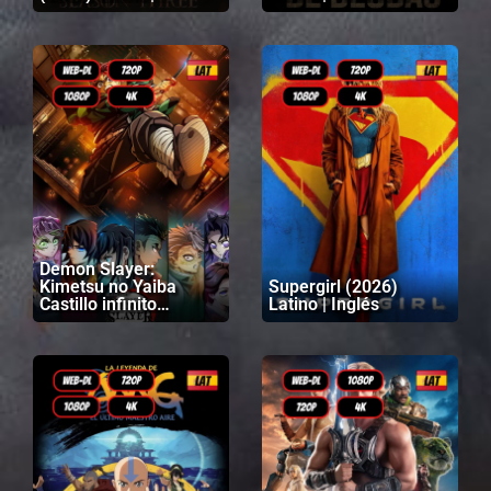
Ingles
Demon Slayer:
Kimetsu no Yaiba
Supergirl (2026)
Castillo infinito
Latino | Inglés
(2025) Latino |
Japonés