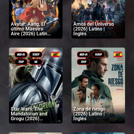
Avatar: Aang, El
Amos del Universo
último Maestro
(2026) Latino |
Aire (2026) Latino |
Inglés
Inglés
Star Wars: The
Zona de riesgo
Mandalorian and
(2026) Latino |
Grogu (2026)
Inglés
Latino | Inglés