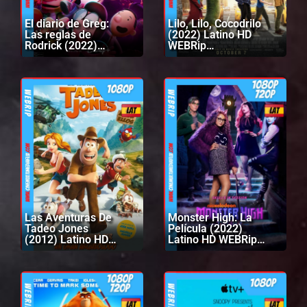
El diario de Greg:
Lilo, Lilo, Cocodrilo
Las reglas de
(2022) Latino HD
Rodrick (2022)
WEBRip
Latino HD WEB-DL
1080p/720p
1080p/720p
Monster High: La
Las Aventuras De
Película (2022)
Tadeo Jones
Latino HD WEBRip
(2012) Latino HD
1080p/720p
WEBRip 1080p