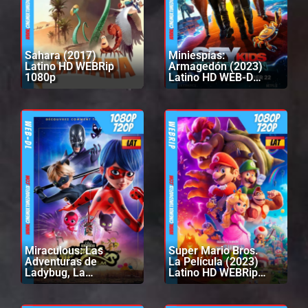
Sahara (2017)
Miniespías:
Latino HD WEBRip
Armagedón (2023)
1080p
Latino HD WEB-DL
1080p|720p
Miraculous: Las
Super Mario Bros.
Adventuras de
La Película (2023)
Ladybug, La
Latino HD WEBRip
Película (2023)
1080p|720p
Latino HD WEB-DL
1080p|720p