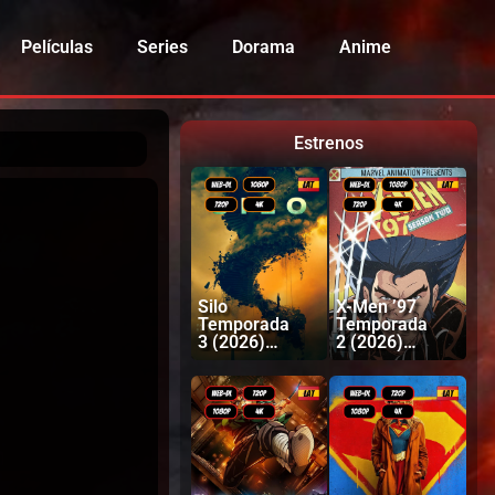
Películas
Series
Dorama
Anime
Estrenos
Silo
X-Men ’97
Temporada
Temporada
3 (2026)
2 (2026)
Latino |
Latino |
Inglés
Inglés