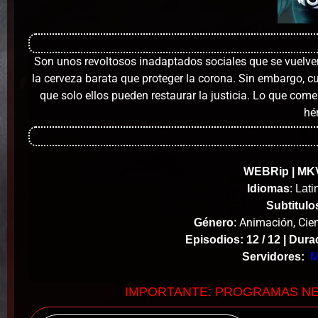
Son unos revoltosos inadaptados sociales que se vuelven
la cerveza barata que proteger la corona. Sin embargo, 
que solo ellos pueden restaurar la justicia. Lo que com
hé
WEBRip | MKV
Idiomas
: Lat
Subtitulo
Animación, Cien
Género
:
Episodios: 12 / 12 |
Dura
Servidores:
M
IMPORTANTE: PROGRAMAS N