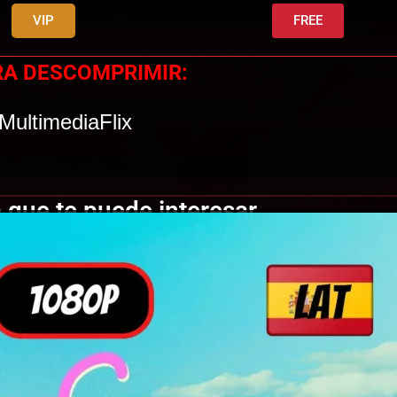
VIP
FREE
RA DESCOMPRIMIR:
MultimediaFlix
 que te puede interesar