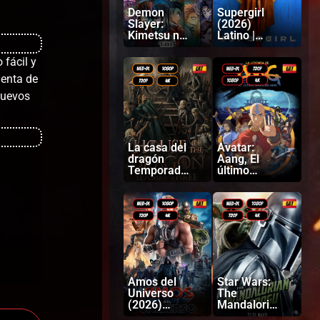
Demon
Supergirl
Slayer:
(2026)
Kimetsu no
Latino |
Yaiba
Inglés
Castillo
 fácil y
infinito
uenta de
(2025)
Latino |
 nuevos
Japonés
La casa del
Avatar:
dragón
Aang, El
Temporada
último
3 (2026)
Maestro
Latino |
Aire (2026)
Ingles
Latino |
Inglés
Amos del
Star Wars:
Universo
The
(2026)
Mandaloria
Latino |
n and