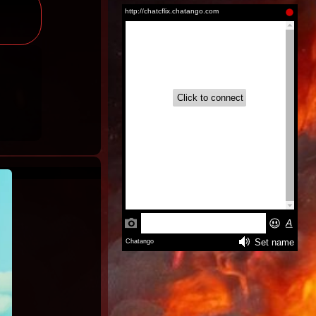
Inglés
Grogu
(2026)
Latino |
Inglés