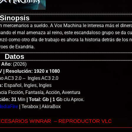
Sinopsis
 mercenarios a sueldo. A Vox Machina le interesa más el dinero
cuando el mal amenaza al reino, este escandaloso grupo se da c
enzó como otro día de trabajo es ahora la historia detrás de los
roes de Exandria.
Datos
Año
:
(2026)
x 1080
 | Resolución: 1920
ino AC3 2.0 – Ingles AC3 2.0
s:
Español, Ingles, Ingles
cia Ficción, Fantasía, Acción, Aventura
ción: 31
Min
|
Total: Gb | 1 G
b c/u Aprox.
ediaFire
| Terabox | AkiraBox
ECESARIOS WINRAR – REPRODUCTOR VLC