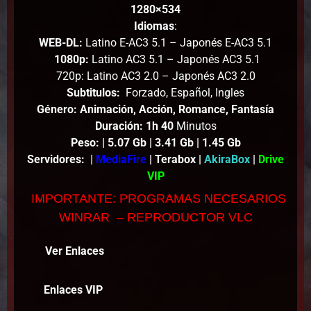
1280×534
Idiomas
:
WEB-DL:
Latino E-AC3 5.1 – Japonés E-AC3 5.1
1080p:
Latino AC3 5.1 – Japonés AC3 5.1
720p: Latino AC3 2.0 – Japonés AC3 2.0
Subtitulos:
Forzado, Español, Ingles
Género: Animación, Acción, Romance, Fantasía
Duración: 1h 40
Minutos
Peso
:
| 5.07 Gb | 3.41 Gb | 1.45
Gb
Servidores:
|
MediaFire
| Terabox |
AkiraBox
|
Drive
VIP
IMPORTANTE: PROGRAMAS NECESARIOS
WINRAR – REPRODUCTOR VLC
Ver Enlaces
Enlaces VIP