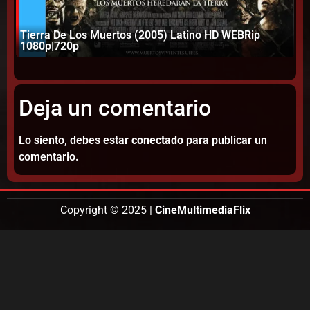
Tierra De Los Muertos (2005) Latino HD WEBRip
Pe
1080p|720p
2 
Deja un comentario
Lo siento, debes estar
conectado
para publicar un
comentario.
Copyright © 2025 |
CineMultimediaFlix