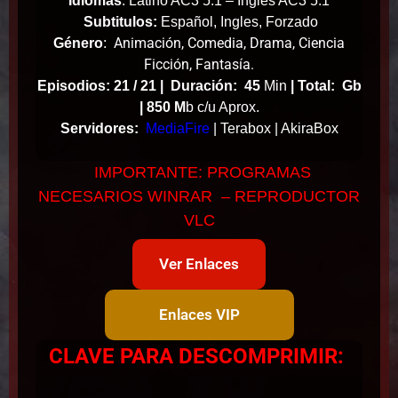
Idiomas
: Latino AC3 5.1 – Ingles AC3 5.1
Subtitulos:
Español, Ingles, Forzado
Animación, Comedia, Drama, Ciencia
Género
:
Ficción, Fantasía.
Episodios: 21 / 21 |
Duración: 45
Min
|
Total: Gb
| 850 M
b c/u Aprox.
Servidores:
MediaFire
| Terabox | AkiraBox
IMPORTANTE: PROGRAMAS
NECESARIOS WINRAR – REPRODUCTOR
VLC
Ver Enlaces
Enlaces VIP
CLAVE PARA DESCOMPRIMIR: