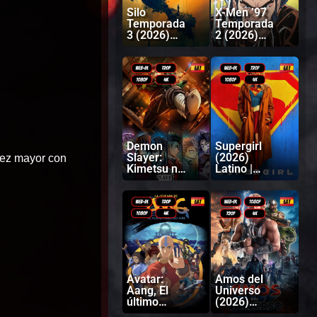
Silo
X-Men ’97
Temporada
Temporada
3 (2026)
2 (2026)
Latino |
Latino |
Inglés
Inglés
Demon
Supergirl
Slayer:
(2026)
vez mayor con
Kimetsu no
Latino |
Yaiba
Inglés
Castillo
infinito
(2025)
Latino |
Japonés
Avatar:
Amos del
Aang, El
Universo
último
(2026)
Maestro
Latino |