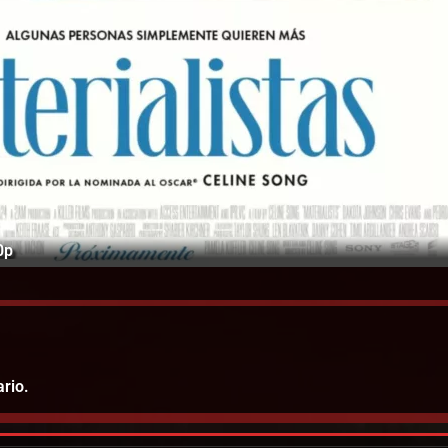
0p
rio.