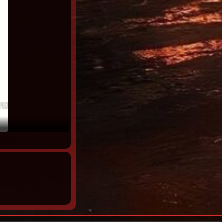
Viudas negras: P*tas y chorras Temporad