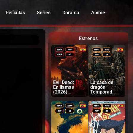
Películas
Series
Dorama
Anime
Estrenos
Evil Dead:
La casa del
En llamas
dragón
(2026)
Temporada
Latino |
3 (2026)
Inglés
Latino |
Ingles