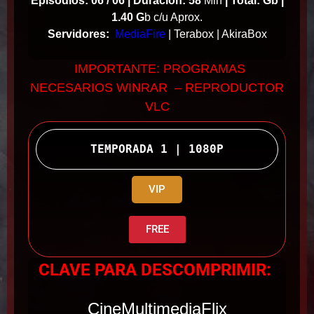
Episodios: 06 / 06 |
Duración: 58
Min
|
Total: Gb |
1.40 G
b c/u Aprox.
Servidores:
MediaFire
| Terabox | AkiraBox
IMPORTANTE: PROGRAMAS
NECESARIOS WINRAR – REPRODUCTOR
VLC
TEMPORADA 1 | 1080P
VIP
FREE
CLAVE PARA DESCOMPRIMIR:
CineMultimediaFlix