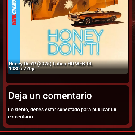
El
Honey Don’t! (2025) Latino HD WEB-DL
(S
1080p|720p
W
Deja un comentario
Lo siento, debes estar
conectado
para publicar un
comentario.