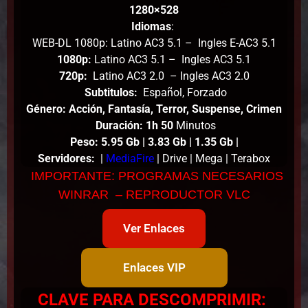
1280×528
Idiomas
:
WEB-DL 1080p: Latino AC3 5.1 – Ingles E-AC3 5.1
1080p:
Latino AC3 5.1 – Ingles AC3 5.1
720p:
Latino AC3 2.0 – Ingles AC3 2.0
Subtitulos:
Español, Forzado
Género: Acción, Fantasía, Terror, Suspense, Crimen
Duración: 1h 50
Minutos
Peso
: 5.95
Gb | 3.83 Gb | 1.35 Gb |
Servidores:
|
MediaFire
| Drive | Mega | Terabox
IMPORTANTE: PROGRAMAS NECESARIOS
WINRAR – REPRODUCTOR VLC
Ver Enlaces
Enlaces VIP
CLAVE PARA DESCOMPRIMIR: