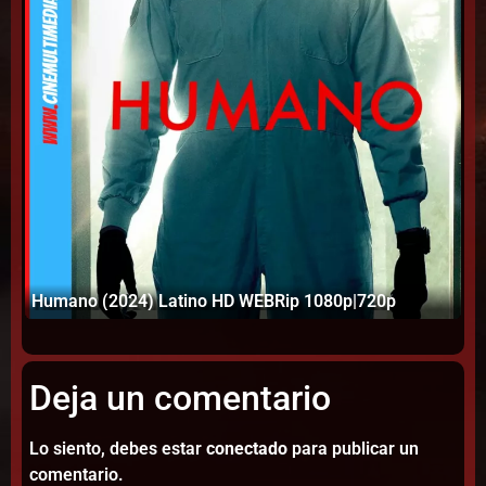
Ic
Humano (2024) Latino HD WEBRip 1080p|720p
10
Deja un comentario
Lo siento, debes estar
conectado
para publicar un
comentario.