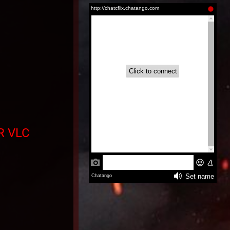
Aire (2026)
Inglés
Latino |
Inglés
R VLC