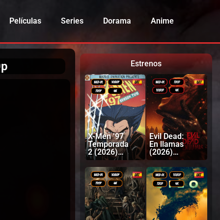
Películas
Series
Dorama
Anime
Estrenos
0p
X-Men ’97
Evil Dead:
Temporada
En llamas
2 (2026)
(2026)
Latino |
Latino |
Inglés
Inglés