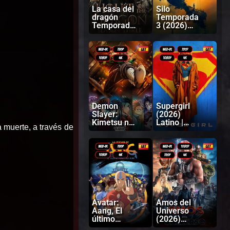
La casa del
Silo
dragón
Temporada
Temporada
3 (2026)
3 (2026)
Latino |
Latino |
Inglés
Ingles
Demon
Supergirl
Slayer:
(2026)
Kimetsu no
Latino |
 muerte, a través de
Yaiba
Inglés
Castillo
infinito
(2025)
Latino |
Japonés
Avatar:
Amos del
Aang, El
Universo
último
(2026)
Maestro
Latino |