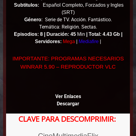
Subtitulos:
Español Completo, Forzados y Ingles
(SRT)
Serie de TV. Acción. Fantástico.
Género
:
Temática: Religión. Sectas.
Episodios: 8 |
Duración: 45
Min
|
Total: 4.43 Gb |
Servidores:
Mega
|
Mediafire
|
IMPORTANTE: PROGRAMAS NECESARIOS
WINRAR 5.90 – REPRODUCTOR VLC
Ver Enlaces
Descargar
CLAVE PARA DESCOMPRIMIR:
CineMultimediaFlix