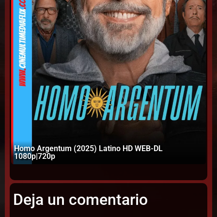
Homo Argentum (2025) Latino HD WEB-DL
1080p|720p
Ca
Deja un comentario