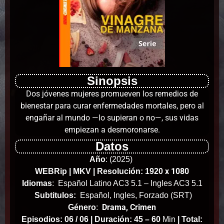
Sinopsis
Dos jóvenes mujeres promueven los remedios de
bienestar para curar enfermedades mortales, pero al
engañar al mundo —lo supieran o no—, sus vidas
empiezan a desmoronarse.
Datos
Año
:
(2025)
x 1080
WEBRip | MKV | Resolución: 1920
Idiomas
:
Español Latino AC3 5.1 – Ingles AC3 5.1
Subtitulos:
Español, Ingles, Forzado (SRT)
Drama, Crimen
Género
:
Episodios: 06 / 06 |
Duración: 45 – 60
Min
|
Total: