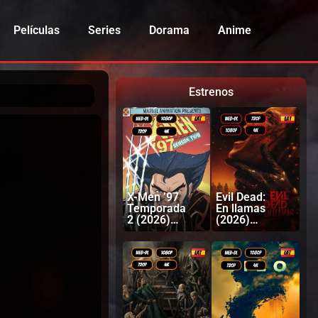
Películas
Series
Dorama
Anime
Estrenos
X-Men ’97
Evil Dead:
Temporada
En llamas
2 (2026)
(2026)
Latino |
Latino |
Inglés
Inglés