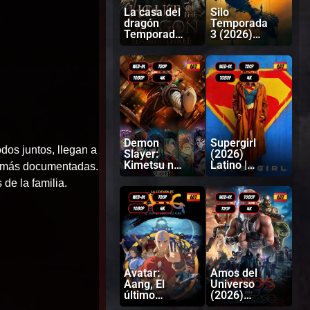
La casa del
Silo
dragón
Temporada
Temporada
3 (2026)
3 (2026)
Latino |
Latino |
Inglés
Ingles
Demon
Supergirl
dos juntos, llegan a
Slayer:
(2026)
Kimetsu no
Latino |
 jamás documentadas.
Yaiba
Inglés
de la familia.
Castillo
infinito
(2025)
Latino |
Japonés
Avatar:
Amos del
Aang, El
Universo
último
(2026)
Maestro
Latino |