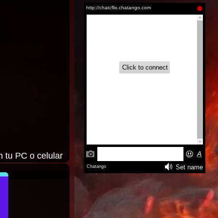
Aire (2026)
Inglés
Latino |
Inglés
n tu PC o celular