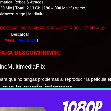
mática: Robos & Atracos.
 30
Min
|
Total: 2.13 Gb | 190 – 300
Mb c/u Aprox.
vidores:
Mega | Mediafire |
ECESARIOS WINRAR 5.90 – REPRODUCTOR VLC
Descargar
|
Mega
|
MediaFire
|
PARA DESCOMPRIMIR:
ineMultimediaFlix
ara que no tengas problemas al reproducir la película e
 que te puede interesar