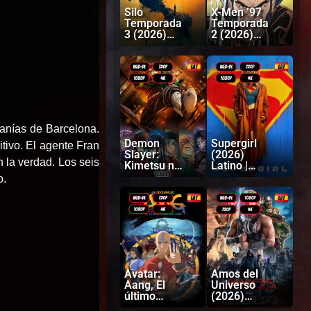
Silo
X-Men ’97
Temporada
Temporada
3 (2026)
2 (2026)
Latino |
Latino |
Inglés
Inglés
canías de Barcelona.
Demon
Supergirl
itivo. El agente Fran
Slayer:
(2026)
 la verdad. Los seis
Kimetsu no
Latino |
Yaiba
Inglés
o.
Castillo
infinito
(2025)
Latino |
Japonés
Avatar:
Amos del
Aang, El
Universo
último
(2026)
Maestro
Latino |