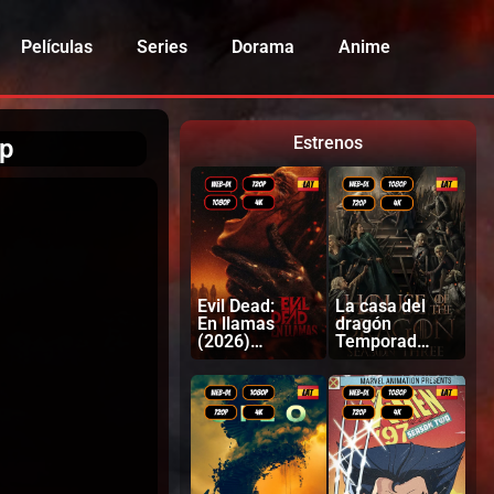
Películas
Series
Dorama
Anime
Estrenos
0p
Evil Dead:
La casa del
En llamas
dragón
(2026)
Temporada
Latino |
3 (2026)
Inglés
Latino |
Ingles