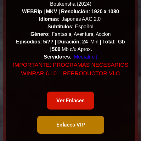
Boukensha
(2024)
x 1080
WEBRip | MKV | Resolución: 1920
Idiomas
:
Japones AAC 2.0
Subtitulos:
Español
Fantasia, Aventura, Accion
Género
:
Episodios: 5/?? |
Duración: 24
Min
|
Total: Gb
|
500
Mb c/u Aprox.
Servidores:
Mediafire |
IMPORTANTE: PROGRAMAS NECESARIOS
WINRAR 6.10 – REPRODUCTOR VLC
Ver Enlaces
Enlaces VIP