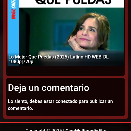
Lo Mejor Que Puedas (2025) Latino HD WEB-DL
1080p|720p
El
Deja un comentario
Lo siento, debes estar
conectado
para publicar un
comentario.
Copyright © 2025 |
CineMultimediaFlix