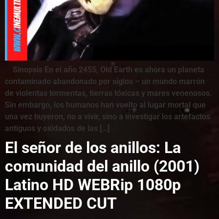
Sinopsis En el año 2455, Old Earth es ahora un planeta
contaminado abandonado por siglos – un mundo marrón
de violentas tormentas, tierras tóxicas y mares venenosos.
Sin embargo, los humanos han vuelto al lugar mortal que
una vez huyeron, no a vivir, sino a investigar los artefactos
antiguos y oxidados de las […]
El señor de los anillos: La
comunidad del anillo (2001)
Latino HD WEBRip 1080p
EXTENDED CUT