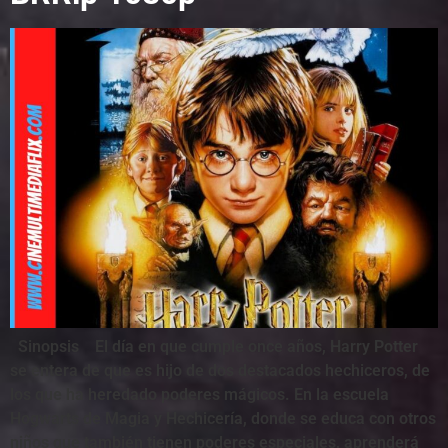
Sinopsis El día en que cumple once años, Harry Potter
se entera de que es hijo de dos destacados hechiceros, de
los que ha heredado poderes mágicos. En la escuela
Hogwarts de Magia y Hechicería, donde se educa con otros
niños que también tienen poderes especiales, aprenderá