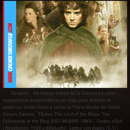
Sinopsis Un manso hobbit de la Comarca y ocho
compañeros emprendieron un viaje para destruir el
poderoso Anillo Único y salvar la Tierra Media del Señor
Oscuro Sauron. Títulos: The Lord of the Rings: The
Fellowship of the Ring 2001 WEBRIP | MKV | Codec: x264
| Resolución: 1920 x 800Audio: Latino con Ingles (5.1) |