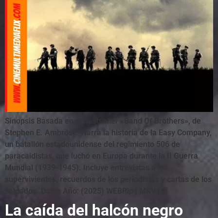
Sinopsis Basada en el bestseller «Band Of Brothers», de
Stephen E. Ambrose. Narra la historia de la Easy Company,
un batallón estadounidense del regimiento 506 de
paracaidistas, que luchó en Europa durante la II Guerra
Mundial (1939-1945). Incluye entrevistas a los
supervivientes, recuerdos de los periodistas y cartas de los
soldados. Datos Año: (2025) WEBRip | MKV […]
La caída del halcón negro