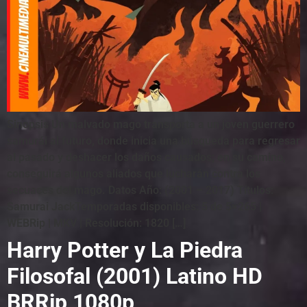
Sinopsis Un malvado mago transporta a un joven guerrero
samurái al futuro, donde inicia una búsqueda para regresar
al pasado y deshacer los daños causados; en su camino,
conseguirá algunos aliados que lucharán contra los
secuaces del mago. Datos Año: (2001 – 2017) Títulos:
Samurai JackTemporadas disponibles: 5 de 5×265 |
WEBRip | MKV | Resolución: 1820 […]
Harry Potter y La Piedra
Filosofal (2001) Latino HD
BRRip 1080p