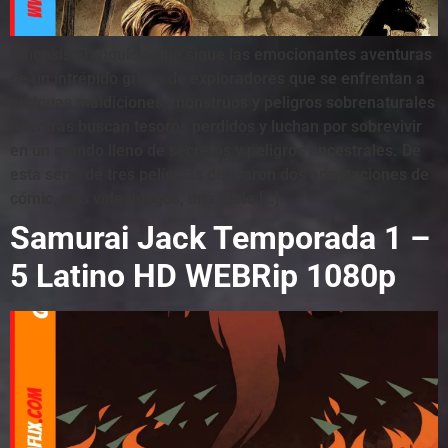
Sinopsis Franquicia que sigue las emocionantes aventuras
de un intrépido grupo de exploradores que se enfrentan a
antiguas maldiciones, monstruos y peligros sobrenaturales
mientras buscan tesoros perdidos y luchan por sobrevivir
en un mundo lleno de secretos y peligros ancestrales. De
esta serie de tres películas derivaron dos adaptaciones de
cómic, tres videojuegos, una serie […]
Samurai Jack Temporada 1 –
5 Latino HD WEBRip 1080p