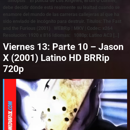
Sinopsis El policía de Los Ángeles, Brian O’Conner,
debe decidir dónde está realmente su lealtad cuando se
enamore del mundo de las carreras callejeras al que ha
sido enviado de incógnito para destruir. Títulos: The Fast
and the Furious (2001) WEBRip | MKV | Codec: x264
Resolución: 1920 x 816 Idiomas: 1080p: Latino AC3 […]
Viernes 13: Parte 10 – Jason
X (2001) Latino HD BRRip
720p