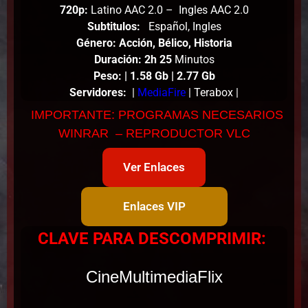
720p:
Latino AAC 2.0 – Ingles AAC 2.0
Subtitulos:
Español, Ingles
Género: Acción, Bélico, Historia
Duración: 2h 25
Minutos
Peso
:
| 1.58 Gb | 2.77
Gb
Servidores:
|
MediaFire
| Terabox |
IMPORTANTE: PROGRAMAS NECESARIOS
WINRAR – REPRODUCTOR VLC
Ver Enlaces
Enlaces VIP
CLAVE PARA DESCOMPRIMIR:
CineMultimediaFlix