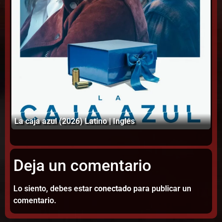
Es
La caja azul (2026) Latino | Inglés
10
Deja un comentario
Lo siento, debes estar
conectado
para publicar un
comentario.