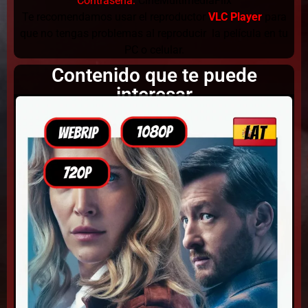
Contraseña:
CineMultimediaFlix
Te recomendamos usar el reproductor
VLC Player
para
que no tengas problemas al reproducir la película en tu
PC o celular.
Contenido que te puede
interesar