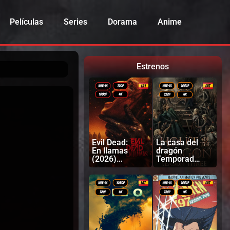
Películas
Series
Dorama
Anime
Estrenos
Evil Dead:
La casa del
En llamas
dragón
(2026)
Temporada
Latino |
3 (2026)
Inglés
Latino |
Ingles