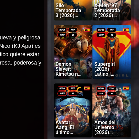
Silo
X-Men ’97
Temporada
Temporada
3 (2026)
2 (2026)
Latino |
Latino |
Inglés
Inglés
ueva y peligrosa
Nico (KJ Apa) es
ico quiere estar
grosa, poderosa y
Demon
Supergirl
Slayer:
(2026)
Kimetsu no
Latino |
Yaiba
Inglés
Castillo
infinito
(2025)
Latino |
Japonés
Avatar:
Amos del
Aang, El
Universo
último
(2026)
Maestro
Latino |