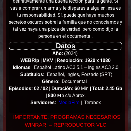
definitivamente una buena lección para la gente. Si
vas a comprar un arma y le disparas a alguien, esa es
tu responsabilidad. Sí, puede que haya muchos
secretos oscuros sobre la familia que no conocíamos y
tal vez haya una pizca de verdad, pero como dijo la
persona en el documental.
Datos
Año
:
(2024)
x 1080
WEBRip | MKV | Resolución: 1920
Idiomas
:
Español Latino AC3 5.1 – Ingles AC3 2.0
Subtitulos:
Español, Ingles, Forzado (SRT)
Documental
Género
:
Episodios: 02 / 02 |
Duración: 60
Min
|
Total: 2.45 Gb
| 800
M
b c/u Aprox.
Servidores:
MediaFire
| Terabox
IMPORTANTE: PROGRAMAS NECESARIOS
WINRAR – REPRODUCTOR VLC