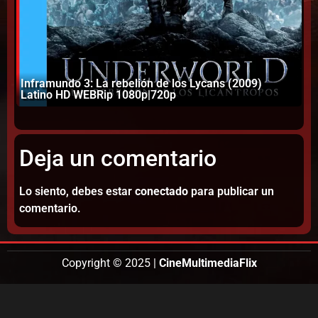
Inframundo 3: La rebelión de los Lycans (2009)
Ma
Latino HD WEBRip 1080p|720p
10
Deja un comentario
Lo siento, debes estar
conectado
para publicar un
comentario.
Copyright © 2025 |
CineMultimediaFlix