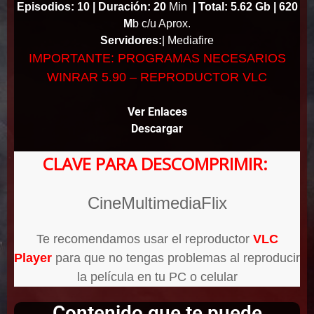
Episodios: 10 |
Duración: 20
Min
|
Total: 5.62 Gb |
620
M
b c/u Aprox.
Servidores:
| Mediafire
IMPORTANTE: PROGRAMAS NECESARIOS
WINRAR 5.90 – REPRODUCTOR VLC
Ver Enlaces
Descargar
CLAVE PARA DESCOMPRIMIR:
CineMultimediaFlix
Te recomendamos usar el reproductor
VLC
Player
para que no tengas problemas al reproducir
la película en tu PC o celular
Contenido que te puede