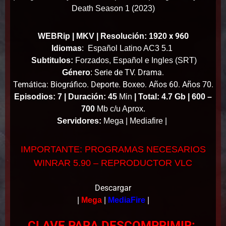
Death Season 1 (2023)
x 960
WEBRip | MKV | Resolución: 1920
Idiomas
:
Español Latino AC3 5.1
Subtitulos:
Forzados, Español e Ingles (SRT)
Serie de TV. Drama.
Género
:
Temática: Biográfico. Deporte. Boxeo. Años 60. Años 70.
Episodios: 7 |
Duración: 45
Min
|
Total: 4.7 Gb | 600 –
700
Mb c/u Aprox.
Servidores:
Mega | Mediafire |
IMPORTANTE: PROGRAMAS NECESARIOS
WINRAR 5.90 – REPRODUCTOR VLC
Descargar
|
Mega
|
MediaFire
|
CLAVE PARA DESCOMPRIMIR: