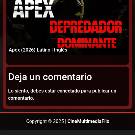
Su
Ápex (2026) Latino | Inglés
7
Deja un comentario
Lo siento, debes estar
conectado
para publicar un
comentario.
Copyright © 2025 |
CineMultimediaFlix