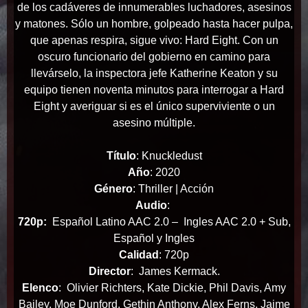
de los cadáveres de innumerables luchadores, asesinos
y matones. Sólo un hombre, golpeado hasta hacer pulpa,
que apenas respira, sigue vivo: Hard Eight. Con un
oscuro funcionario del gobierno en camino para
llevárselo, la inspectora jefe Katherine Keaton y su
equipo tienen noventa minutos para interrogar a Hard
Eight y averiguar si es el único superviviente o un
asesino múltiple.
Título
: Knuckledust
Año
: 2020
Género
: Thriller | Acción
Audio
:
720p:
Español Latino AAC 2.0 – Ingles AAC 2.0 + Sub,
Español y Ingles
Calidad
: 720p
Director
: James Kermack.
Elenco
: Olivier Richters, Kate Dickie, Phil Davis, Amy
Bailey, Moe Dunford, Gethin Anthony, Alex Ferns, Jaime