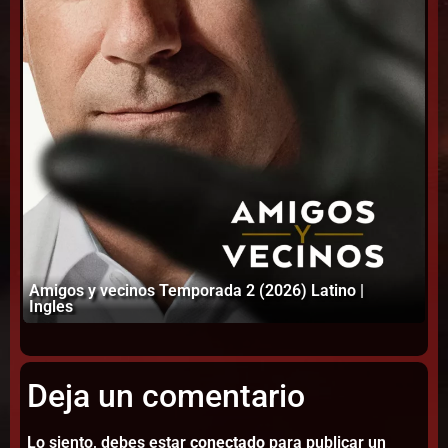
Amigos y vecinos Temporada 2 (2026) Latino |
Sn
Ingles
La
Deja un comentario
Lo siento, debes estar
conectado
para publicar un