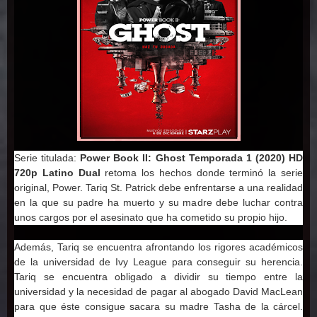
Serie titulada:
Power Book II: Ghost Temporada 1 (2020) HD
720p Latino Dual
retoma los hechos donde terminó la serie
original, Power. Tariq St. Patrick debe enfrentarse a una realidad
en la que su padre ha muerto y su madre debe luchar contra
unos cargos por el asesinato que ha cometido su propio hijo.
Además, Tariq se encuentra afrontando los rigores académicos
de la universidad de Ivy League para conseguir su herencia.
Tariq se encuentra obligado a dividir su tiempo entre la
universidad y la necesidad de pagar al abogado David MacLean
para que éste consigue sacara su madre Tasha de la cárcel.