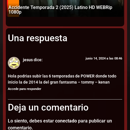
Accidente Temporada 2 (2025) Latino HD WEBRip
In
1080p
W
Una respuesta
junio 14, 2024 a las 08:46
jesus
dice:
Hola podrias subir las 6 temporadas de POWER donde todo
inicio la de 2014 la del gran fantasma – tommy – kenan
Accede para responder
Deja un comentario
Lo siento, debes estar
conectado
para publicar un
comentario.