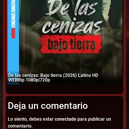
De las cenizas: Bajo tierra (2026) Latino HD
Lo
WEBRip 1080p|720p
W
Deja un comentario
Lo siento, debes estar
conectado
para publicar un
comentario.