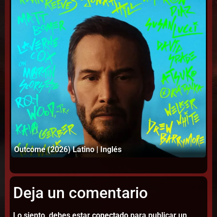
Outcome (2026) Latino | Inglés
DT
Deja un comentario
Lo siento, debes estar
conectado
para publicar un