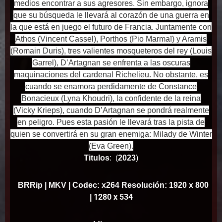
medios encontrar a sus agresores. Sin embargo, ignora
que su búsqueda le llevará al corazón de una guerra en
la que está en juego el futuro de Francia. Juntamente con
Athos (Vincent Cassel), Porthos (Pio Marmaï) y Aramis
(Romain Duris), tres valientes mosqueteros del rey (Louis
Garrel), D’Artagnan se enfrenta a las oscuras
maquinaciones del cardenal Richelieu. No obstante, es
cuando se enamora perdidamente de Constance
Bonacieux (Lyna Khoudri), la confidente de la reina
(Vicky Krieps), cuando D’Artagnan se pondrá realmente
en peligro. Pues esta pasión le llevará tras la pista de
quien se convertirá en su gran enemiga: Milady de Winter
(Eva Green).
Titulos
:
(
2023
)
BRRip
| MKV | Codec: x264 Resolución: 1920 x 800
1280 x 534
|