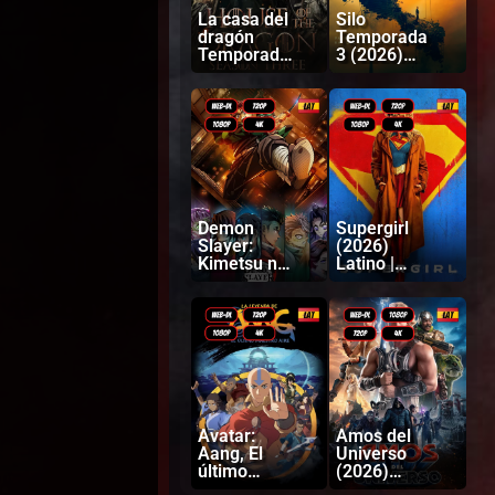
La casa del
Silo
dragón
Temporada
Temporada
3 (2026)
3 (2026)
Latino |
Latino |
Inglés
Ingles
Demon
Supergirl
Slayer:
(2026)
Kimetsu no
Latino |
Yaiba
Inglés
Castillo
infinito
(2025)
Latino |
Japonés
Avatar:
Amos del
Aang, El
Universo
último
(2026)
Maestro
Latino |