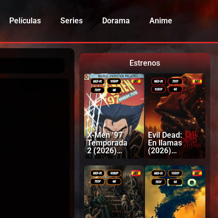
Películas
Series
Dorama
Anime
Estrenos
X-Men ’97
Evil Dead:
Temporada
En llamas
2 (2026)
(2026)
Latino |
Latino |
Inglés
Inglés