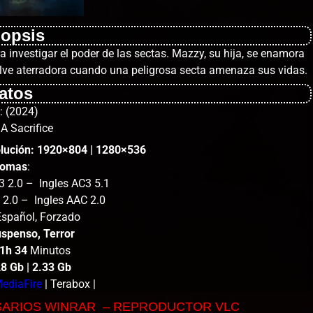
nopsis
ara investigar el poder de las sectas. Mazzy, su hija, se enamora
uelve aterradora cuando una peligrosa secta amenaza sus vidas.
atos
: (2024)
 A Sacrifice
olución: 1920×804 | 1280×536
iomas
:
 2.0 – Ingles AC3 5.1
 2.0 – Ingles AAC 2.0
spañol, Forzado
spenso, Terror
 1h 34
Minutos
28 Gb | 2.33
Gb
ediaFire
| Terabox |
SARIOS WINRAR – REPRODUCTOR VLC