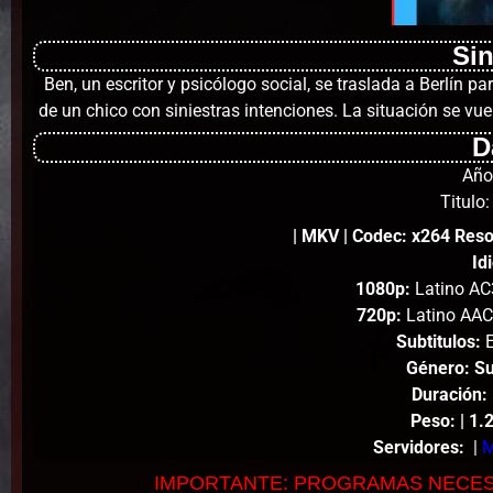
Si
Ben, un escritor y psicólogo social, se traslada a Berlín p
de un chico con siniestras intenciones. La situación se v
D
Año
Titulo:
| MKV | Codec: x264 Res
Id
1080p:
Latino AC3
720p:
Latino AAC
Subtitulos:
E
Género: Su
Duración:
Peso
:
| 1.
Servidores:
|
M
IMPORTANTE: PROGRAMAS NECE