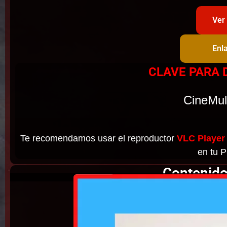
Ver
Enl
CLAVE PARA 
CineMul
Te recomendamos usar el reproductor
VLC Player
en tu P
Contenido