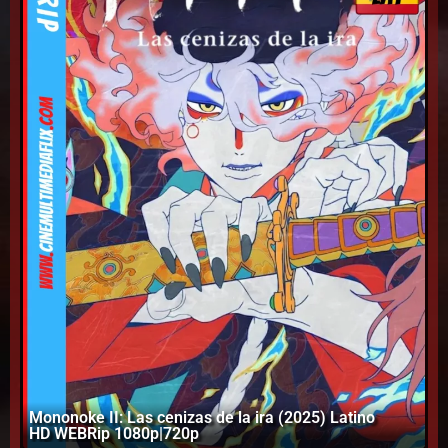
Mononoke II: Las cenizas de la ira (2025) Latino
HD WEBRip 1080p|720p
St