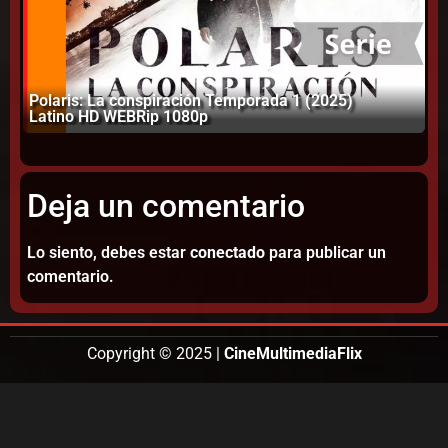
Polaris: La conspiración Temporada 1 (2025)
Ma
Latino HD WEBRip 1080p
2 
Deja un comentario
Lo siento, debes estar
conectado
para publicar un
comentario.
Copyright © 2025 |
CineMultimediaFlix