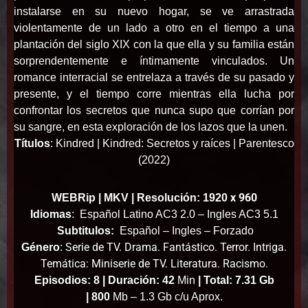
instalarse en su nuevo hogar, se ve arrastrada
violentamente de un lado a otro en el tiempo a una
plantación del siglo XIX con la que ella y su familia están
sorprendentemente e íntimamente vinculados. Un
romance interracial se entrelaza a través de su pasado y
presente, y el tiempo corre mientras ella lucha por
confrontar los secretos que nunca supo que corrían por
su sangre, en esta exploración de los lazos que la unen.
Títulos
:
Kindred |
Kindred: Secretos y raíces | Parentesco
(2022)
x 960
WEBRip | MKV | Resolución: 1920
Idiomas
:
Español Latino AC3 2.0 – Ingles AC3 5.1
Subtitulos:
Español – Ingles – Forzado
Serie de TV. Drama. Fantástico. Terror. Intriga.
Género
:
Temática: Miniserie de TV. Literatura. Racismo.
Episodios: 8 |
Duración: 42
Min
|
Total: 7.31 Gb
|
800
Mb – 1.3 Gb c/u Aprox.