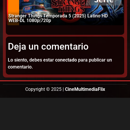
Stranger Things Temporada 5 (2025) Latino HD
WEB-DL 1080p|720p
Th
Deja un comentario
Lo siento, debes estar
conectado
para publicar un
comentario.
Copyright © 2025 |
CineMultimediaFlix