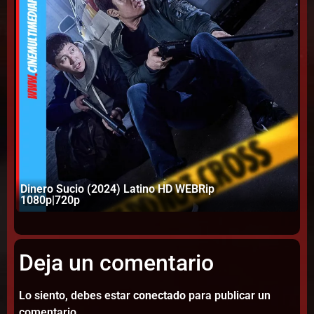
Dinero Sucio (2024) Latino HD WEBRip
Ar
1080p|720p
10
Deja un comentario
Lo siento, debes estar
conectado
para publicar un
comentario.