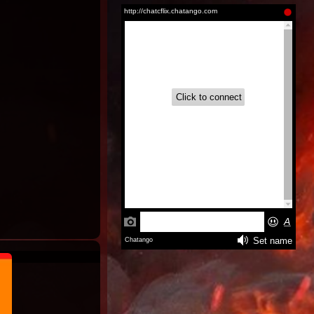
Inglés
Grogu
(2026)
Latino |
Inglés