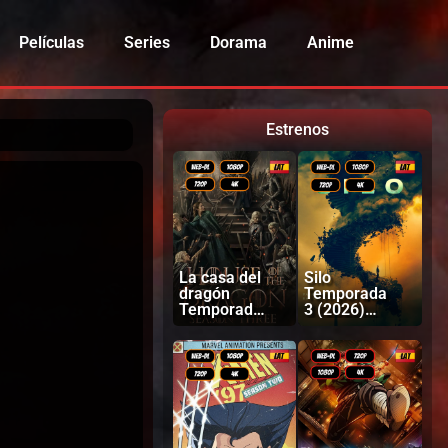
Películas
Series
Dorama
Anime
Estrenos
La casa del
Silo
dragón
Temporada
Temporada
3 (2026)
3 (2026)
Latino |
Latino |
Inglés
Ingles