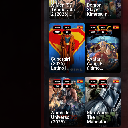
X-Men ’97
Demon
Temporada
Slayer:
2 (2026)
Kimetsu no
Latino |
Yaiba
Inglés
Castillo
infinito
(2025)
Latino |
Japonés
Supergirl
Avatar:
(2026)
Aang, El
Latino |
último
Inglés
Maestro
Aire (2026)
Latino |
Inglés
Amos del
Star Wars:
Universo
The
(2026)
Mandaloria
Latino |
n and