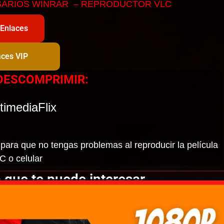
SARIOS WINRAR – REPRODUCTOR VLC
 Enlaces
aces VIP
DESCOMPRIMIR:
timediaFlix
para que no tengas problemas al reproducir la película
C o celular
 que te puede interesar