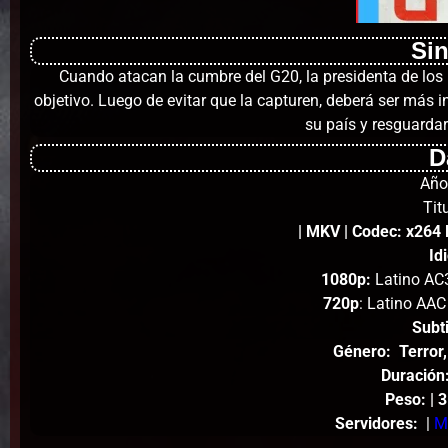
Si
Cuando atacan la cumbre del G20, la presidenta de los E
objetivo. Luego de evitar que la capturen, deberá ser más i
su país y resguardar
D
Año
Tit
| MKV | Codec: x264 
Id
1080p:
Latino AC3
720p
: Latino AAC
Subti
Género: Terror
Duración
Peso
:
| 
Servidores:
|
M