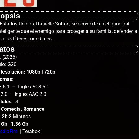
nopsis
stados Unidos, Danielle Sutton, se convierte en el principal
nteligente que el enemigo para proteger a su familia, defender a
 a los líderes mundiales.
atos
: (2025)
ulo: G20
Resolución: 1080p | 7
20p
iomas
:
 5.1 – Ingles AC3 5.1
 2.0 – Ingles AAC 2.0
tulos:
Si
, Comedia, Romance
: 2h 2
Minutos
3 Gb | 1.36 Gb
ediaFire
| Terabox |