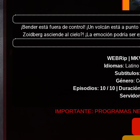
¡Bender está fuera de control! ¡Un volcán está a punto d
Zoidberg asciende al cielo?! ¡La emoción podría se
WEBRip | MKV
Idiomas
: Latin
Subtitulos
Co
Género
:
Episodios: 10 / 10 |
Duración
Servidor
IMPORTANTE: PROGRAMAS N