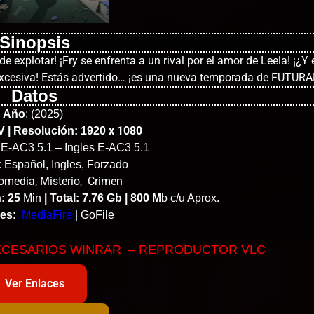
Sinopsis
e explotar! ¡Fry se enfrenta a un rival por el amor de Leela! ¡¿Y e
r excesiva! Estás advertido… ¡es una nueva temporada de FUTUR
Datos
Año
:
(2025)
x 1080
 | Resolución: 1920
o E-AC3 5.1 – Ingles E-AC3 5.1
:
Español, Ingles, Forzado
media, Misterio, Crimen
: 25
Min
|
Total: 7.76 Gb | 800 M
b c/u Aprox.
es:
MediaFire
| GoFile
ECESARIOS WINRAR – REPRODUCTOR VLC
Ver Enlaces