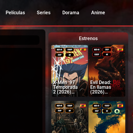
Películas
Series
Dorama
Anime
Estrenos
X-Men ’97
Evil Dead:
Temporada
En llamas
2 (2026)
(2026)
Latino |
Latino |
Inglés
Inglés