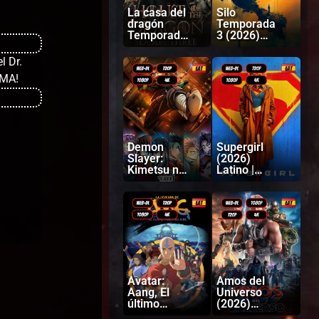
La casa del
Silo
dragón
Temporada
Temporada
3 (2026)
3 (2026)
Latino |
Latino |
Inglés
l Dr.
Ingles
AMA!
Demon
Supergirl
Slayer:
(2026)
Kimetsu no
Latino |
Yaiba
Inglés
Castillo
infinito
(2025)
Latino |
Japonés
Avatar:
Amos del
Aang, El
Universo
último
(2026)
Maestro
Latino |