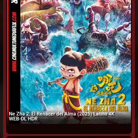
Ne Zha 2: El Renacer del Alma (2025) Latino 4K
Ta
WEB-DL HDR
Te