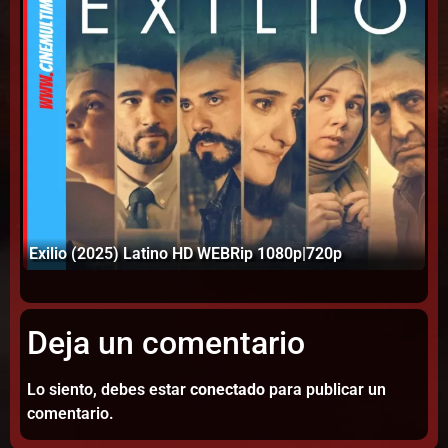
Fo
Exilio (2025) Latino HD WEBRip 1080p|720p
In
Deja un comentario
Lo siento, debes estar
conectado
para publicar un
comentario.