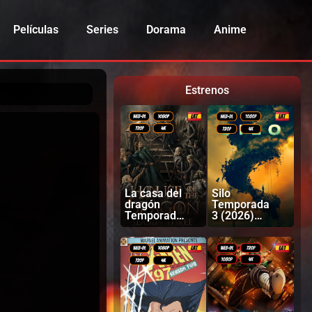
Películas
Series
Dorama
Anime
Estrenos
La casa del
Silo
dragón
Temporada
Temporada
3 (2026)
3 (2026)
Latino |
Latino |
Inglés
Ingles