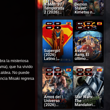
X-Men ’97
Demon
Temporada
Slayer:
2 (2026)
Kimetsu no
Latino |
Yaiba
Inglés
Castillo
infinito
(2025)
Latino |
Japonés
Supergirl
Avatar:
(2026)
Aang, El
Latino |
último
ra la misteriosa
Inglés
Maestro
Aire (2026)
ma), que ha vivido
Latino |
a aldea. No puede
Inglés
ancia Misaki regresa
Amos del
Star Wars:
Universo
The
(2026)
Mandaloria
Latino |
n and