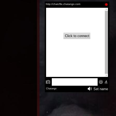
Inglés
Grogu
(2026)
Latino |
Inglés