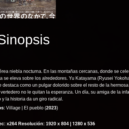
Sinopsis
a niebla nocturna. En las montañas cercanas, donde se celeb
a se eleva sobre los alrededores. Yu Katayama (Ryusei Yokoha
e destaca como un pulgar dolorido sobre el resto de la hermos
ertedero no le quitan la esperanza. Un día, su amiga de la inf
 y la historia da un giro radical.
)
os
: Village | El pueblo (
2023
1280 x 536
ec: x264 Resolución: 1920 x 804 |