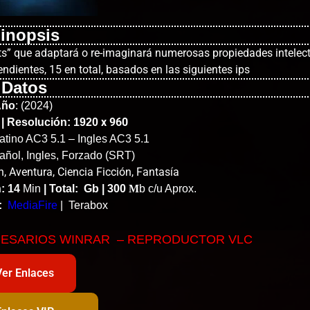
inopsis
ots” que adaptará o re-imaginará numerosas propiedades intelec
ndientes, 15 en total, basados en las siguientes ips
Datos
Año
:
(2024)
x 960
| Resolución: 1920
atino AC3 5.1 – Ingles AC3 5.1
ñol, Ingles, Forzado (SRT)
, Aventura, Ciencia Ficción, Fantasía
: 14
Min
|
Total: Gb | 300
M
b c/u Aprox.
:
MediaFire
| Terabox
ESARIOS WINRAR – REPRODUCTOR VLC
Ver Enlaces