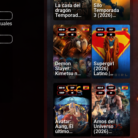
La casa del
Silo
dragón
Temporada
Temporada
3 (2026)
3 (2026)
Latino |
tuales
Latino |
Inglés
Ingles
Demon
Supergirl
Slayer:
(2026)
Kimetsu no
Latino |
Yaiba
Inglés
Castillo
infinito
(2025)
Latino |
Japonés
Avatar:
Amos del
Aang, El
Universo
último
(2026)
Maestro
Latino |