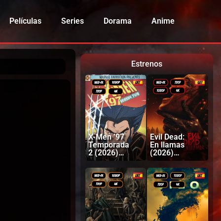
Películas
Series
Dorama
Anime
Estrenos
X-Men ’97
Evil Dead:
Temporada
En llamas
2 (2026)
(2026)
Latino |
Latino |
Inglés
Inglés