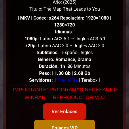
Año: (2025)
Titulo: The Map That Leads to You
| MKV | Codec: x264 Resolución: 1920×1080 |
1280×720
Idiomas
:
1080p:
Latino AC3 5.1 – Ingles AC3 5.1
720p:
Latino AAC 2.0 – Ingles AAC 2.0
Subtitulos:
Español, Ingles
Género: Romance, Drama
Duración: 1h 36
Minutos
Peso
:
| 1.30 Gb | 2.68
Gb
Servidores:
|
MediaFire
| Terabox |
IMPORTANTE: PROGRAMAS NECESARIOS
WINRAR – REPRODUCTOR VLC
Ver Enlaces
Enlaces VIP