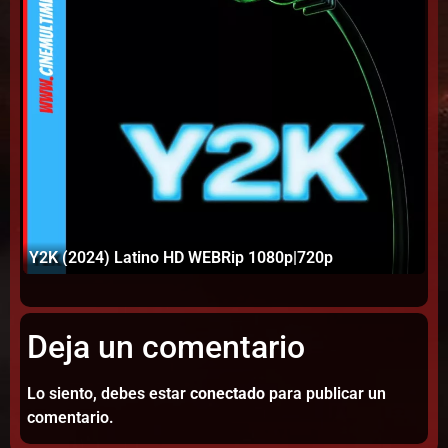
Sm
Y2K (2024) Latino HD WEBRip 1080p|720p
In
Deja un comentario
Lo siento, debes estar
conectado
para publicar un
comentario.