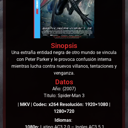
Sinopsis
Una extraña entidad negra de otro mundo se vincula
con Peter Parker y le provoca confusión interna
mientras lucha contra nuevos villanos, tentaciones y
venganza.
Datos
Año: (2007)
Titulo: Spider-Man 3
| MKV | Codec: x264 Resolución: 1920×1080 |
1280×720
Idiomas
:
1080p:
Latino AC3 2.0 – Ingles AC3 5.1