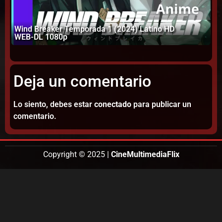
Wind Breaker Temporada 1 (2024) Latino HD
WEB-DL 1080p
El
Deja un comentario
Lo siento, debes estar
conectado
para publicar un
comentario.
Copyright © 2025 |
CineMultimediaFlix