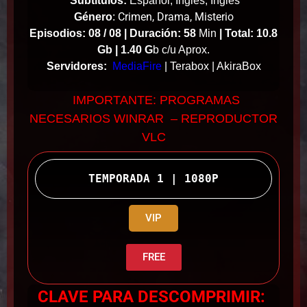
Subtitulos:
Español, Ingles, Ingles
Crimen, Drama, Misterio
Género
:
Episodios: 08 / 08 |
Duración: 58
Min
|
Total: 10.8
Gb | 1.40 G
b c/u Aprox.
Servidores:
MediaFire
| Terabox | AkiraBox
IMPORTANTE: PROGRAMAS
NECESARIOS WINRAR – REPRODUCTOR
VLC
TEMPORADA 1 | 1080P
VIP
FREE
CLAVE PARA DESCOMPRIMIR: