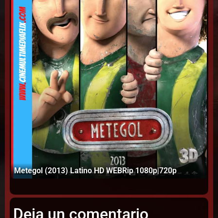
In
Metegol (2013) Latino HD WEBRip 1080p|720p
W
Deja un comentario